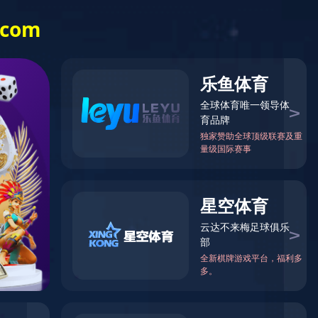
400-027-8558
电话:
世界杯竞猜（中国）官方网站
激光焊接机
分享