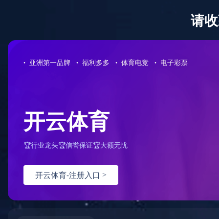
首页
产品中心
分享到
新浪微博
微信
百度贴吧
豆瓣
QQ好友
当前位置：
首页
>
产品中心
>
激光焊接系列
>
电机定转子铁芯单工位...