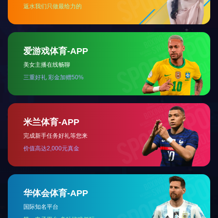
官方客服微信
微信公众号
|
导航链接入口
产品中心
服务范围
新闻中心
案例展示
世界杯竞猜（中国）官方
关于我们