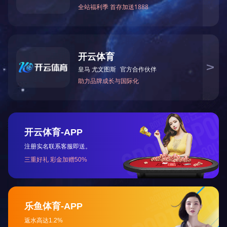
苏州分部：江苏省苏州市高新区通安镇华金路292号1幢1层
友情链接
：
Em-Smart官网
|
世界杯竞猜（中国）官方网站
24小时服务热线：400-027-8558
销售热线：19945005587（微信同号）
官方邮箱：ch027@ch027.com
清空记录
|
关注我们