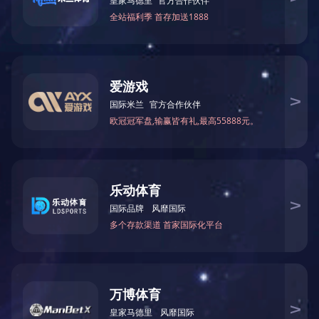
在金属加工、电子制造、五金制品等行业，
光纤激光打标机凭借高效、精确、耐用的优
势，成为产品标识、追溯的关键设备，大量
行业动态
应用于日常生产的各个环节。
一文读懂激光切割机焦距调整，这些影
响直接决定切割质量
2026-03-13
随着激光切割技术的不断升级，自动调焦技
术将越来越普及，进一步降低操作门槛，提
升调整精度和效率。
行业动态
三种主流激光打标机怎么选？工作原理
差异决定适配场景
2025-12-25