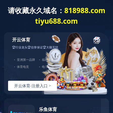
取消
首页
历史记录
清空记录
分享到
产品中心
新浪微博
微信
案例展示
激光打标系列
新闻中心
百度贴吧
News center
服务支持
激光切割系列
行业解决方案
光纤激光打标机
豆瓣
公司新闻
QQ好友
关于创恒
激光焊接系列
客户案例
紫外线激光打标机
精密激光切割机
汽车行业激光智能解决方案
展会活动
行业动态
新闻中心
激光智能生产线
创客说
走进创恒
CO2激光打标机
大幅激光切割机
世界杯竞猜（中国）官方网站CX-CE-1500手持焊接机
轨道交通行业激光智能加工解决方案
世界杯竞猜（中国）官方网站
激光清洗系列
科技创恒
公司新闻
在线飞行激光打标机
管材激光切割机
世界杯竞猜（中国）官方网站机械手臂激光焊接机
新能源电机定子铁芯激光焊接产线
水泵风机行业
一文读懂光纤激光打标机工作原理，小
巧高效背后的关键逻辑
激光加工服务
加入创恒
展会活动
CX-3D系列激光打标机
电机定转子铁芯单工位激光焊接机
新能源电机转子铁芯自动检测压铆产线
世界杯竞猜（中国）官方网站清洗机
眼镜行业
2026-04-15