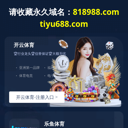
取消
取消
首页
历史记录
清空记录
分享到
产品中心
新浪微博
微信
案例展示
激光打标系列
百度贴吧
服务支持
激光切割系列
行业解决方案
光纤激光打标机
豆瓣
QQ好友
关于创恒
激光焊接系列
客户案例
紫外线激光打标机
精密激光切割机
汽车行业激光智能解决方案
新闻中心
激光智能生产线
创客说
走进创恒
CO2激光打标机
大幅激光切割机
世界杯竞猜（中国）官方网站CX-CE-1500手持焊接机
轨道交通行业激光智能加工解决方案
世界杯竞猜（中国）官方网站
激光清洗系列
科技创恒
公司新闻
在线飞行激光打标机
管材激光切割机
世界杯竞猜（中国）官方网站机械手臂激光焊接机
新能源电机定子铁芯激光焊接产线
水泵风机行业
激光加工服务
加入创恒
展会活动
CX-3D系列激光打标机
电机定转子铁芯单工位激光焊接机
新能源电机转子铁芯自动检测压铆产线
世界杯竞猜（中国）官方网站清洗机
眼镜行业