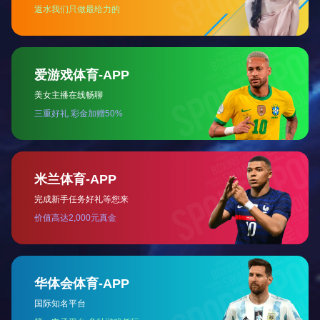
礼品激光打标机可以根据客户的企业文化背景，量身定制
具有人文情怀的礼品，特别在饰品、酒类等行业，定制“会说话的
二维码”是目前的流行趋势。这类高附加值的服务不仅可以保持较
高的利润，还能吸引客户。
上一篇:
世界杯竞猜（中国）官方网站在食品包装赋码上的应
用
下一篇:
家电行业激光焊接新趋势
相关推荐