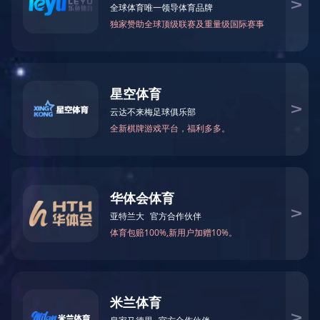
行业动态
EM-Smart 系列
世界杯竞猜（中国）官方网站双头双工位铁芯激光焊接
电机定转子铁芯快速打样加工服务
水暖洁具行业
1
/
1
新能源电机定转子铁芯激光焊接机
厨具五金行业
世界杯竞猜（中国）官方网站打标机解决礼
世界杯竞猜（中国）官方网站阀芯焊接工作站
包装赋码及标机
品定制
礼品在市场上有很多，但想要送出具有独特的性确特别难，而且每
新能源汽车零配件激光焊接机
礼品定制
年送的礼物都差不多的时候，就没有了惊喜，所以每到节假日送礼
都会成为一种难题。
家电行业
模具制造行业中激光加工设备解决方案
2025-01-20 18:13:13
参数
日期：
低压电气行业
礼品在市场上有很多，但想要送出具有独特的性确特别
难，而且每年送的礼物都差不多的时候，就没有了惊喜，所以每到
节假日送礼都会成为一种难题。礼物不仅要送的高级大气上档次，