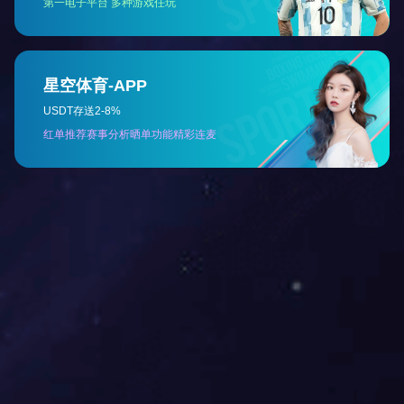
Related to recommend
|
关于我们
专注于为各行各业提供全系统激光加工设备及自动化产线的解决方
案，拥有超15000+㎡大型现代化的生产基地
武汉总部：湖北省武汉市东湖高新技术开发区光谷三路777号综
合保税区一号标准厂房1层
无锡分部：江苏省无锡市江阴市港城大道988号临港科创园23-
1
苏州分部：江苏省苏州市高新区通安镇华金路292号1幢1层
友情链接
：
Em-Smart官网
|
世界杯竞猜（中国）官方网站